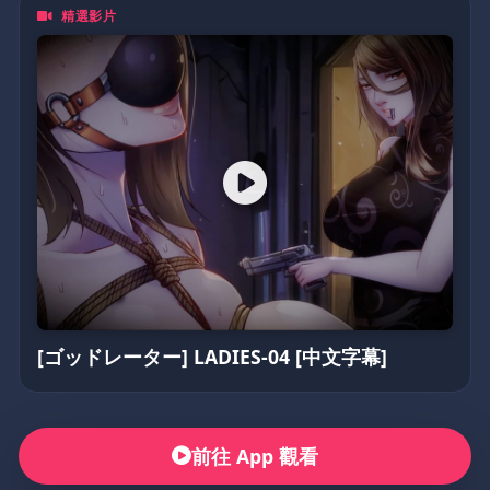
精選影片
無論你是資深二次元住民，
還是剛入坑的新手，動漫鴿都歡迎你一起來嗨！💥
(不定期更換密碼)
5205566
[ゴッドレーター] LADIES-04 [中文字幕]
前往 App 觀看