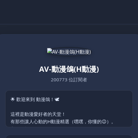
AV-動漫鴿(H動漫)
200773 位訂閱者
🌟 歡迎來到 動漫鴿！🕊️
這裡是動漫愛好者的天堂！
有那些讓人心動的H動漫精選（嘿嘿，你懂的😉）。
主要分類:
裏番、泡麵番、同人作品、Cosplay